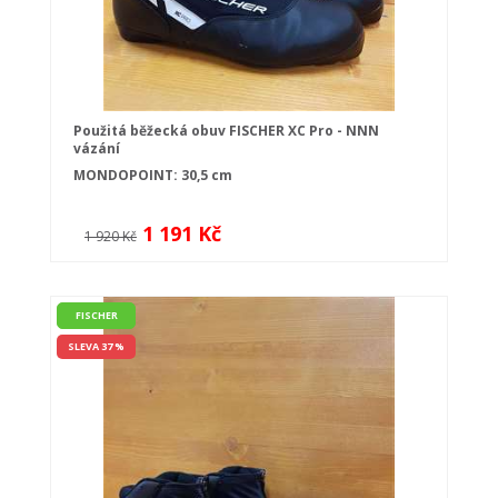
Použitá běžecká obuv FISCHER XC Pro - NNN
vázání
MONDOPOINT: 30,5 cm
1 191 Kč
1 920 Kč
FISCHER
SLEVA 37 %