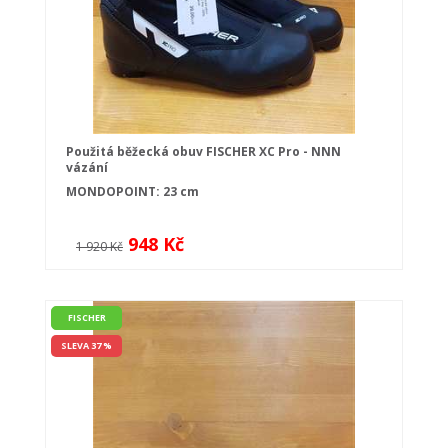
Použitá běžecká obuv FISCHER XC Pro - NNN
vázání
MONDOPOINT: 23 cm
948 Kč
1 920 Kč
FISCHER
SLEVA 37 %