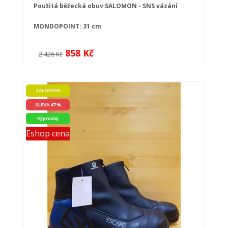
Použitá běžecká obuv SALOMON - SNS vázání
MONDOPOINT: 31 cm
858 Kč
2 426 Kč
SALOMON
SLEVA 47 %
Výprodej
Eshop cena