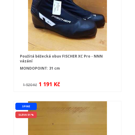
Použitá běžecká obuv FISCHER XC Pro - NNN
vázání
MONDOPOINT: 31 cm
1 191 Kč
1 920 Kč
SPINE
SLEVA 51 %