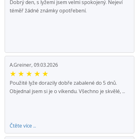
Dobrý den, s lyžemi jsem velmi spokojený. Nejeví
téměř žádné známky opotřebení.
A.Greiner, 09.03.2026
★
★
★
★
★
Použité lyže dorazily dobře zabalené do 5 dnů.
Objednal jsem si je o víkendu. Všechno je skvělé, ...
Čtěte více ...