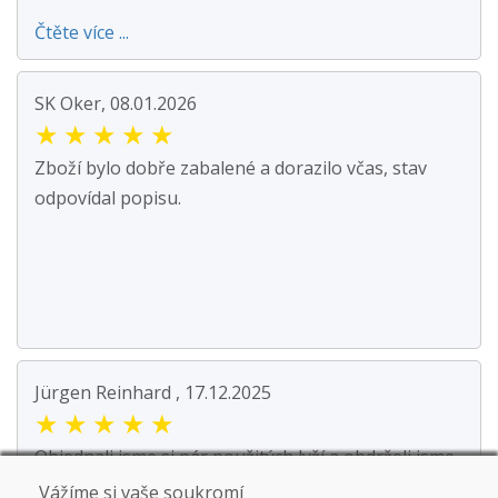
Čtěte více ...
SK Oker, 08.01.2026
★
★
★
★
★
Zboží bylo dobře zabalené a dorazilo včas, stav
odpovídal popisu.
Jürgen Reinhard , 17.12.2025
★
★
★
★
★
Objednali jsme si pár použitých lyží a obdrželi jsme
je do čtyř pracovních dnů. Lyže jsou použité...
Vážíme si vaše soukromí