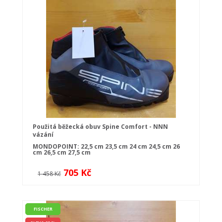
Použitá běžecká obuv Spine Comfort - NNN
vázání
MONDOPOINT:
22,5 cm
23,5 cm
24 cm
24,5 cm
26
cm
26,5 cm
27,5 cm
705 Kč
1 458 Kč
FISCHER