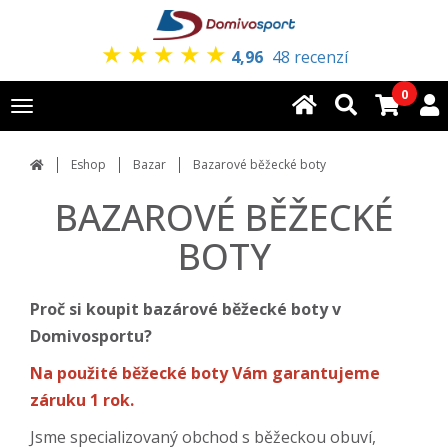
★
★
★
★
★
4,96
48 recenzí
0
Toggle
navigation
Eshop
Bazar
Bazarové běžecké boty
BAZAROVÉ BĚŽECKÉ
BOTY
Proč si koupit bazárové běžecké boty v
Domivosportu?
Na použité běžecké boty Vám garantujeme
záruku 1 rok.
Jsme specializovaný obchod s běžeckou obuví,