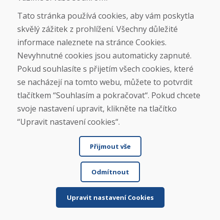
Tato stránka používá cookies, aby vám poskytla
skvělý zážitek z prohlížení. Všechny důležité
informace naleznete na stránce Cookies.
Čtěte více ...
Nevyhnutné cookies jsou automaticky zapnuté.
Pokud souhlasíte s přijetím všech cookies, které
se nacházejí na tomto webu, můžete to potvrdit
Zobrazit více recenzí >
tlačítkem “Souhlasím a pokračovat“. Pokud chcete
svoje nastavení upravit, klikněte na tlačítko
Napsat recenzi
“Upravit nastavení cookies“.
★
★
★
★
★
Přijmout vše
Odmítnout
Upravit nastavení Cookies