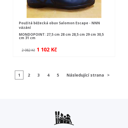
Použitá běžecká obuv Salomon Escape - NNN
vázání
MONDOPOINT:
27,5 cm
28 cm
28,5 cm
29 cm
30,5
cm
31 cm
1 102 Kč
2 082 Kč
1
2
3
4
5
Následující strana
>