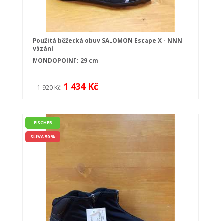
Použitá běžecká obuv SALOMON Escape X - NNN
vázání
MONDOPOINT: 29 cm
1 434 Kč
1 920 Kč
FISCHER
SLEVA 50 %