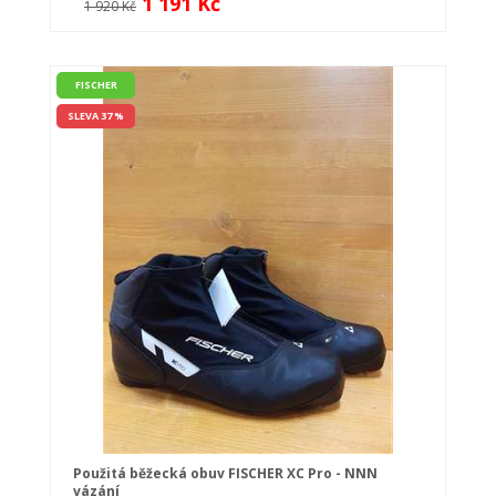
1 191 Kč
1 920 Kč
FISCHER
SLEVA 37 %
Použitá běžecká obuv FISCHER XC Pro - NNN
vázání