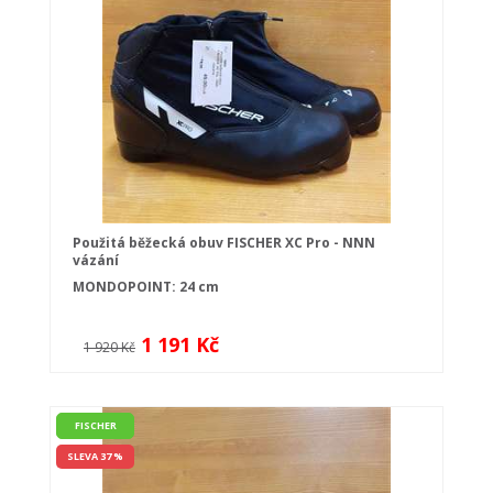
Použitá běžecká obuv FISCHER XC Pro - NNN
vázání
MONDOPOINT: 24 cm
1 191 Kč
1 920 Kč
FISCHER
SLEVA 37 %