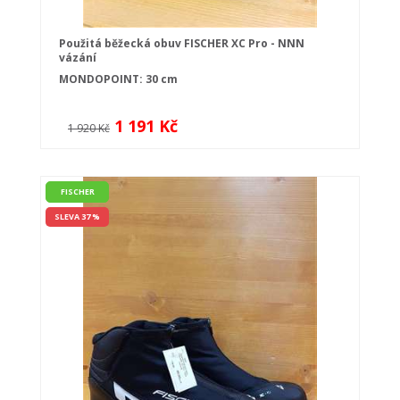
Použitá běžecká obuv FISCHER XC Pro - NNN
vázání
MONDOPOINT: 30 cm
1 191 Kč
1 920 Kč
FISCHER
SLEVA 37 %