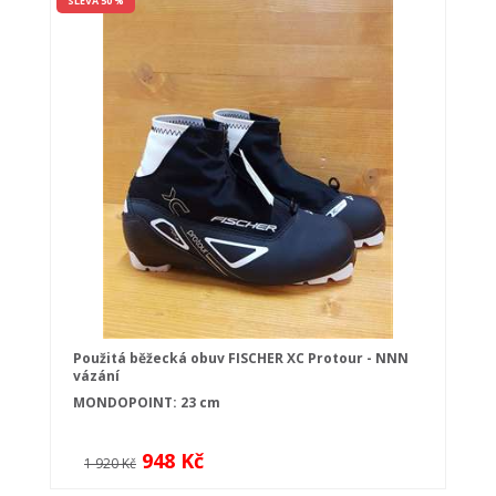
SLEVA 50 %
Použitá běžecká obuv FISCHER XC Protour - NNN
vázání
MONDOPOINT: 23 cm
948 Kč
1 920 Kč