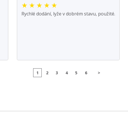
★
★
★
★
★
Rychlé dodání, lyže v dobrém stavu, použité.
1
2
3
4
5
6
>