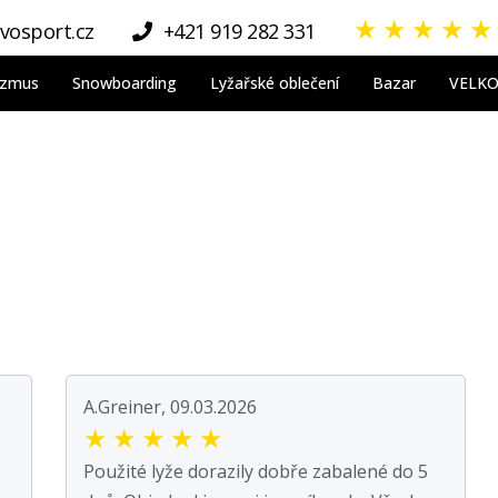
★
★
★
★
★
vosport.cz
+421 919 282 331
nizmus
Snowboarding
Lyžařské oblečení
Bazar
VELK
A.Greiner, 09.03.2026
★
★
★
★
★
Použité lyže dorazily dobře zabalené do 5