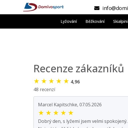
info@domi
Lyžování
Běžkování
Skialpi
Recenze zákazníků
★
★
★
★
★
4,96
48 recenzí
Marcel Kapitschke, 07.05.2026
★
★
★
★
★
Dobrý den, s lyžemi jsem velmi spokojený.