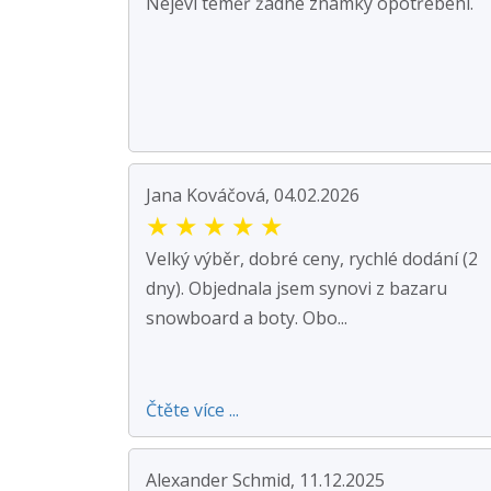
Nejeví téměř žádné známky opotřebení.
Jana Kováčová, 04.02.2026
★
★
★
★
★
Velký výběr, dobré ceny, rychlé dodání (2
dny). Objednala jsem synovi z bazaru
snowboard a boty. Obo...
Čtěte více ...
Alexander Schmid, 11.12.2025