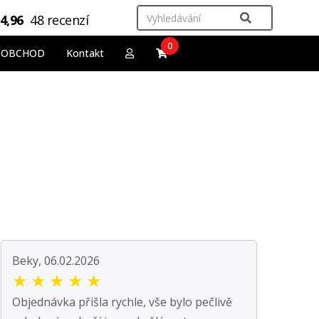
4,96
48 recenzí
0
OOBCHOD
Kontakt
Beky, 06.02.2026
★
★
★
★
★
Objednávka přišla rychle, vše bylo pečlivě