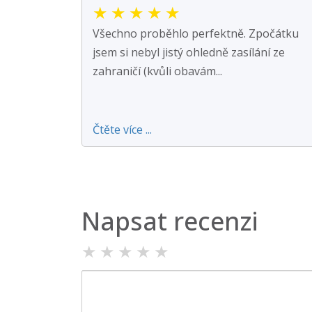
★
★
★
★
★
Všechno proběhlo perfektně. Zpočátku
jsem si nebyl jistý ohledně zasílání ze
zahraničí (kvůli obavám...
Čtěte více ...
Napsat recenzi
★
★
★
★
★