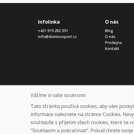
Infolinka
O nás
+421 919 282 331
Blog
info@domivosport.cz
O nás
Prodejna
Kontakt
Vážíme si vaše soukromí
Tato stránka používá cookies, aby vám poskytla
informace naleznete na stránce Cookies. Nev
souhlasíte s přijetím všech cookies, které se 
“Souhlasím a pokračovat“. Pokud chcete svoje n