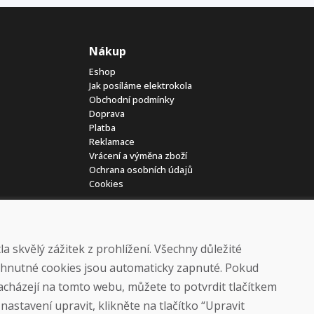
Nákup
Eshop
Jak posíláme elektrokola
Obchodní podmínky
Doprava
Platba
Reklamace
Vrácení a výměna zboží
Ochrana osobních údajů
Cookies
 skvělý zážitek z prohlížení. Všechny důležité
yhnutné cookies jsou automaticky zapnuté. Pokud
nacházejí na tomto webu, můžete to potvrdit tlačítkem
© DOMIVOSPORT 2026, všechna práva vyhrazena
astavení upravit, klikněte na tlačítko “Upravit