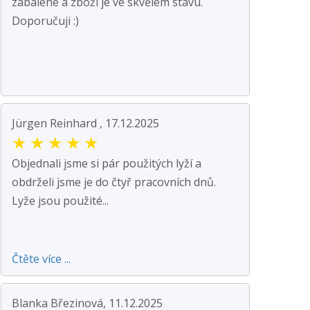
zabalené a zboží je ve skvělém stavu.
Doporučuji :)
Jürgen Reinhard , 17.12.2025
★
★
★
★
★
Objednali jsme si pár použitých lyží a
obdrželi jsme je do čtyř pracovních dnů.
Lyže jsou použité...
Čtěte více ...
Blanka Březinová, 11.12.2025