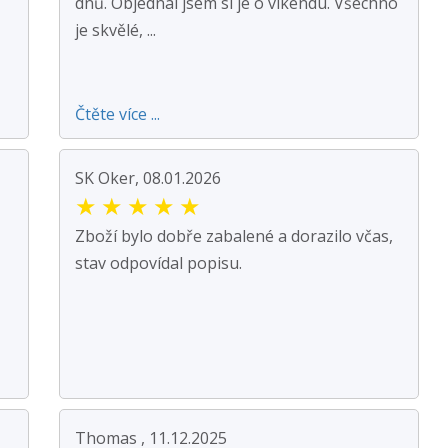
dnů. Objednal jsem si je o víkendu. Všechno
je skvělé, ...
Čtěte více ...
SK Oker, 08.01.2026
★
★
★
★
★
Zboží bylo dobře zabalené a dorazilo včas,
stav odpovídal popisu.
Thomas , 11.12.2025