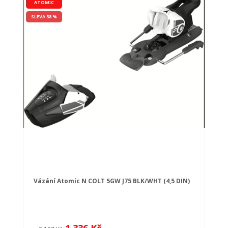
ATOMIC
SLEVA 38 %
Vázání Atomic N COLT 5GW J75 BLK/WHT (4,5 DIN)