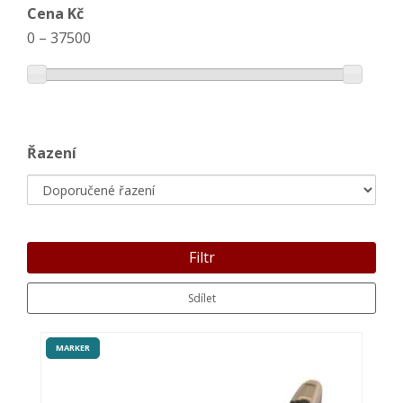
Cena Kč
0
–
37500
Řazení
Filtr
Sdílet
MARKER