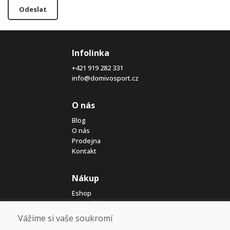
Odeslat
Infolinka
+421 919 282 331
info@domivosport.cz
O nás
Blog
O nás
Prodejna
Kontakt
Nákup
Eshop
Jak posíláme elektrokola
Obchodní podmínky
Vážíme si vaše soukromí
Doprava