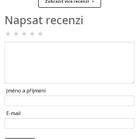
Zobrazit více recenzí >
Napsat recenzi
★
★
★
★
★
Jméno a příjmení
E-mail