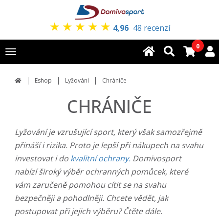
★
★
★
★
★
4,96
48 recenzí
0
Toggle
navigation
Eshop
Lyžování
Chrániče
CHRÁNIČE
Lyžování je vzrušující sport, který však samozřejmě
přináší i rizika. Proto je lepší při nákupech na svahu
investovat i do
kvalitní ochrany.
Domivosport
nabízí široký výběr ochranných pomůcek, které
vám zaručeně pomohou cítit se na svahu
bezpečněji a pohodlněji. Chcete vědět, jak
postupovat při jejich výběru? Čtěte dále.