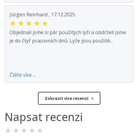
Jürgen Reinhard , 17.12.2025
★
★
★
★
★
Objednali jsme si pár použitých lyží a obdrželi jsme
je do čtyř pracovních dnů. Lyže jsou použité...
Čtěte více ...
Zobrazit více recenzí >
Napsat recenzi
★
★
★
★
★