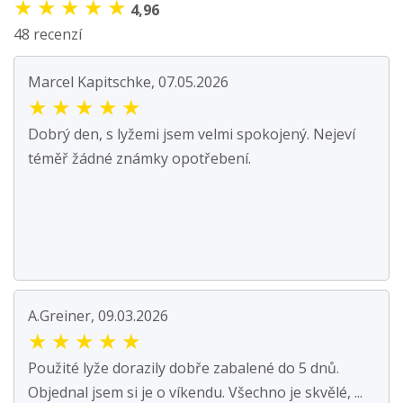
★
★
★
★
★
4,96
48 recenzí
Marcel Kapitschke, 07.05.2026
★
★
★
★
★
Dobrý den, s lyžemi jsem velmi spokojený. Nejeví
téměř žádné známky opotřebení.
A.Greiner, 09.03.2026
★
★
★
★
★
Použité lyže dorazily dobře zabalené do 5 dnů.
Objednal jsem si je o víkendu. Všechno je skvělé, ...