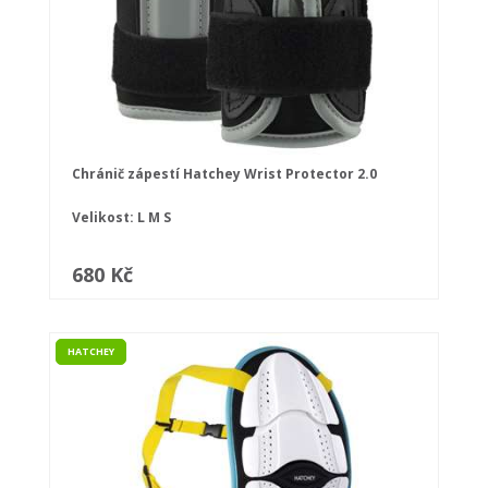
Chránič zápestí Hatchey Wrist Protector 2.0
Velikost:
L
M
S
680 Kč
HATCHEY