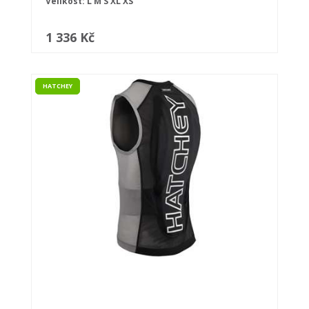
Velikost:
L
M
S
XL
XS
1 336 Kč
HATCHEY