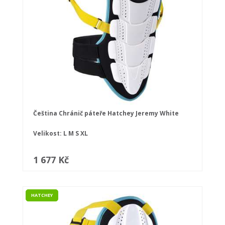
Čeština Chránič páteře Hatchey Jeremy White
Velikost:
L
M
S
XL
1 677 Kč
HATCHEY