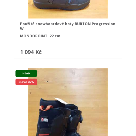
Použité snowboardové boty BURTON Progression
W
MONDOPOINT: 22 cm
1 094 Kč
HEAD
SLEVA 26 %