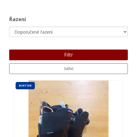
Řazení
Filtr
Sdílet
BURTON