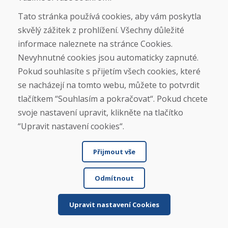
je do čtyř pracovních dnů. Lyže jsou použité...
Tato stránka používá cookies, aby vám poskytla
skvělý zážitek z prohlížení. Všechny důležité
informace naleznete na stránce Cookies.
Nevyhnutné cookies jsou automaticky zapnuté.
Čtěte více ...
Pokud souhlasíte s přijetím všech cookies, které
se nacházejí na tomto webu, můžete to potvrdit
Zobrazit více recenzí >
tlačítkem “Souhlasím a pokračovat“. Pokud chcete
svoje nastavení upravit, klikněte na tlačítko
Napsat recenzi
“Upravit nastavení cookies“.
★
★
★
★
★
Přijmout vše
Odmítnout
Upravit nastavení Cookies