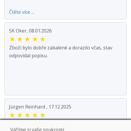
Čtěte více ...
SK Oker, 08.01.2026
★
★
★
★
★
Zboží bylo dobře zabalené a dorazilo včas, stav
odpovídal popisu.
Jürgen Reinhard , 17.12.2025
★
★
★
★
★
Objednali jsme si pár použitých lyží a obdrželi jsme
Vážíme si vaše soukromí