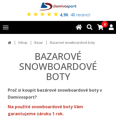
★
★
★
★
★
4,96
48 recenzí
0
Toggle
navigation
Eshop
Bazar
Bazarové snowboardové boty
BAZAROVÉ
SNOWBOARDOVÉ
BOTY
Proč si koupit bazárové snowboardové boty v
Domivosport?
Na použité snowboardové boty Vám
garantujeme záruku 1 rok.