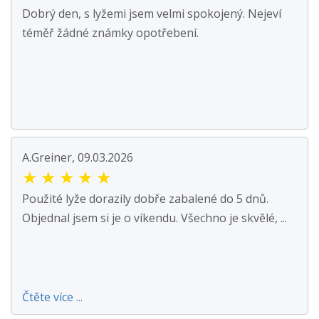
Dobrý den, s lyžemi jsem velmi spokojený. Nejeví
téměř žádné známky opotřebení.
A.Greiner, 09.03.2026
★
★
★
★
★
Použité lyže dorazily dobře zabalené do 5 dnů.
Objednal jsem si je o víkendu. Všechno je skvělé, ...
Čtěte více ...