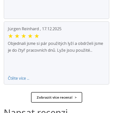
Jürgen Reinhard , 17.12.2025
★
★
★
★
★
Objednali jsme si pár použitých lyží a obdrželi jsme
je do čtyř pracovních dnů. Lyže jsou použité...
Čtěte více ...
Zobrazit více recenzí >
Napsat recenzi