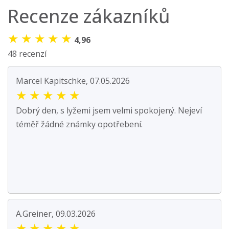
Recenze zákazníků
★
★
★
★
★
4,96
48 recenzí
Marcel Kapitschke, 07.05.2026
★
★
★
★
★
Dobrý den, s lyžemi jsem velmi spokojený. Nejeví
téměř žádné známky opotřebení.
A.Greiner, 09.03.2026
★
★
★
★
★