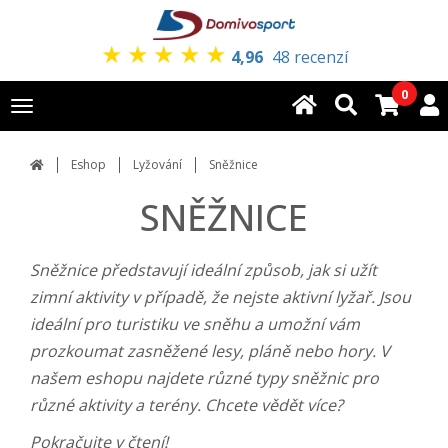
★
★
★
★
★
4,96
48 recenzí
0
Toggle
navigation
Eshop
Lyžování
Sněžnice
SNĚŽNICE
Sněžnice představují ideální způsob, jak si užít
zimní aktivity v případě, že nejste aktivní lyžař. Jsou
ideální pro turistiku ve sněhu a umožní vám
prozkoumat zasněžené lesy, pláně nebo hory. V
našem eshopu najdete různé typy sněžnic pro
různé aktivity a terény. Chcete vědět více?
Pokračujte v čtení!