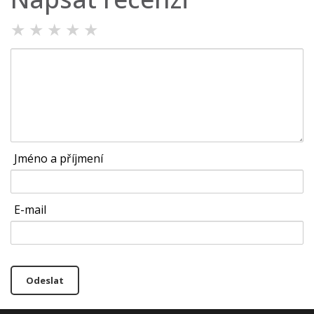
★
★
★
★
★
Jméno a příjmení
E-mail
Odeslat