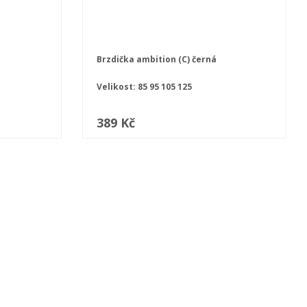
Brzdička ambition (C) černá
Velikost:
85
95
105
125
389 Kč