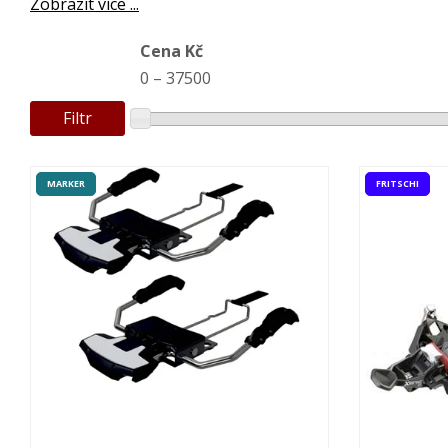
Zobrazit více ...
Cena Kč
0
–
37500
Filtr
MARKER
FRITSCHI