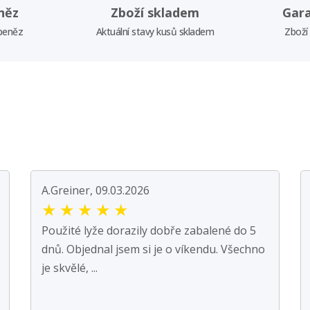
něz
Zboží skladem
Gar
 peněz
Aktuální stavy kusů skladem
Zboží
A.Greiner, 09.03.2026
★
★
★
★
★
Použité lyže dorazily dobře zabalené do 5
dnů. Objednal jsem si je o víkendu. Všechno
je skvělé, ...