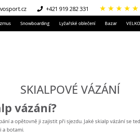
★
★
★
★
★
vosport.cz
+421 919 282 331
nizmus
Snowboarding
Lyžařské oblečení
Bazar
VELK
SKIALPOVÉ VÁZÁNÍ
lp vázání?
 a opětovně ji zajistit při sjezdu. Jaké skialp vázání se te
i a botami.