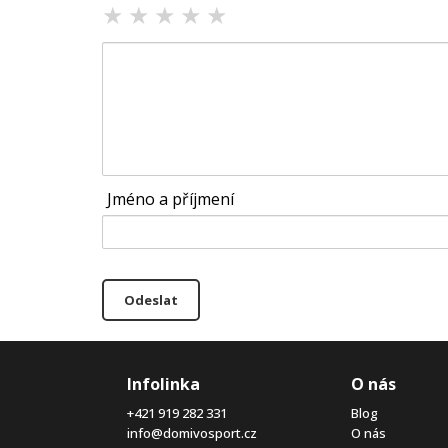
★
★
★
★
★
Jméno a příjmení
Odeslat
Infolinka
O nás
+421 919 282 331
Blog
info@domivosport.cz
O nás