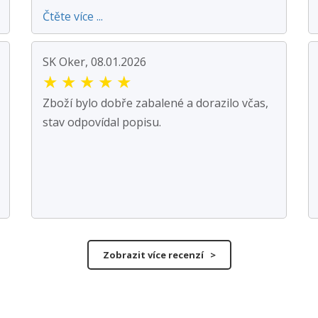
Čtěte více ...
SK Oker, 08.01.2026
★
★
★
★
★
Zboží bylo dobře zabalené a dorazilo včas,
stav odpovídal popisu.
Zobrazit více recenzí >