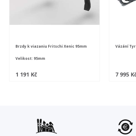
Brzdy k viazaniu Fritschi Xenic 95mm
Vázání Tyr
Velikost: 95mm
1 191 Kč
7 995 K