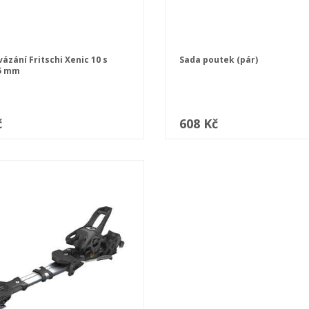
ázání Fritschi Xenic 10 s
Sada poutek (pár)
5 mm
č
608 Kč