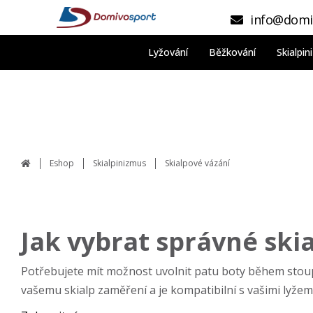
info@domi
Lyžování
Běžkování
Skialpi
Eshop
Skialpinizmus
Skialpové vázání
Jak vybrat správné skia
Potřebujete mít možnost uvolnit patu boty během stoupání
vašemu skialp zaměření a je kompatibilní s vašimi lyžem