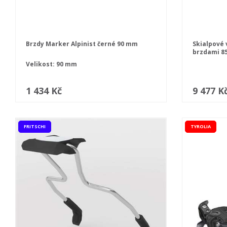
Brzdy Marker Alpinist černé 90 mm
Skialpové v
brzdami 8
Velikost: 90 mm
1 434 Kč
9 477 K
FRITSCHI
TYROLIA