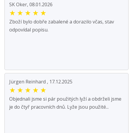
SK Oker, 08.01.2026
★
★
★
★
★
Zboží bylo dobře zabalené a dorazilo včas, stav
odpovídal popisu.
Jürgen Reinhard , 17.12.2025
★
★
★
★
★
Objednali jsme si pár použitých lyží a obdrželi jsme
je do čtyř pracovních dnů. Lyže jsou použité...