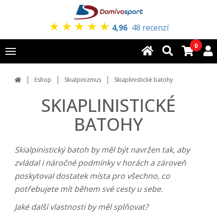
★
★
★
★
★
4,96
48 recenzí
0
Toggle
navigation
Eshop
Skialpinizmus
Skiaplinistické batohy
SKIAPLINISTICKÉ
BATOHY
Skialpinistický batoh by měl být navržen tak, aby
zvládal i náročné podmínky v horách a zároveň
poskytoval dostatek místa pro všechno, co
potřebujete mít během své cesty u sebe.
Jaké další vlastnosti by měl splňovat?