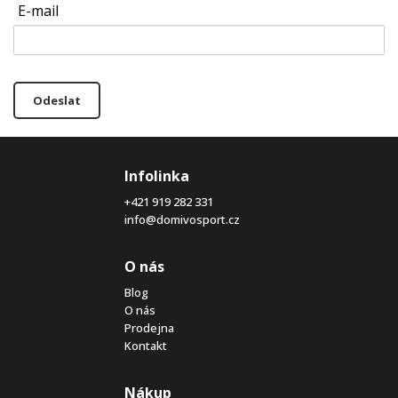
E-mail
Odeslat
Infolinka
+421 919 282 331
info@domivosport.cz
O nás
Blog
O nás
Prodejna
Kontakt
Nákup