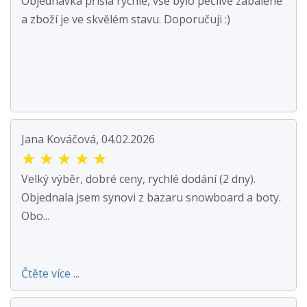
Objednávka přišla rychle, vše bylo pečlivě zabalené
a zboží je ve skvělém stavu. Doporučuji :)
Jana Kováčová, 04.02.2026
★
★
★
★
★
Velký výběr, dobré ceny, rychlé dodání (2 dny).
Objednala jsem synovi z bazaru snowboard a boty.
Obo...
Čtěte více ...