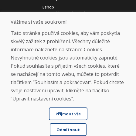
Eshop
Jak posíláme elektrokola
Obchodní podmínky
Vážíme si vaše soukromí
Doprava
Platba
Tato stránka používá cookies, aby vám poskytla
Reklamace
skvělý zážitek z prohlížení. Všechny důležité
Vrácení a výměna zboží
informace naleznete na stránce Cookies.
Ochrana osobních údajů
Cookies
Nevyhnutné cookies jsou automaticky zapnuté.
Pokud souhlasíte s přijetím všech cookies, které
Sociální sítě
se nacházejí na tomto webu, můžete to potvrdit
tlačítkem “Souhlasím a pokračovat“. Pokud chcete
svoje nastavení upravit, klikněte na tlačítko
“Upravit nastavení cookies“.
Přijmout vše
Odmítnout