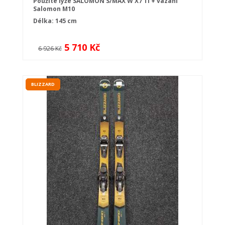
Použité lyže SALOMON S/MAX W X7 TI + vázání
Salomon M10
Délka: 145 cm
5 710 Kč
6 926 Kč
BLIZZARD