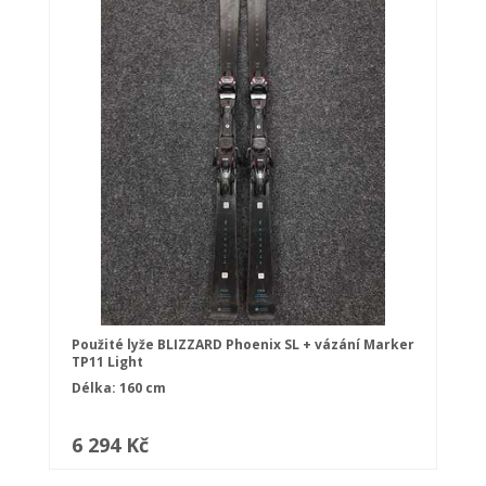
Použité lyže BLIZZARD Phoenix SL + vázání Marker
TP11 Light
Délka: 160 cm
6 294 Kč