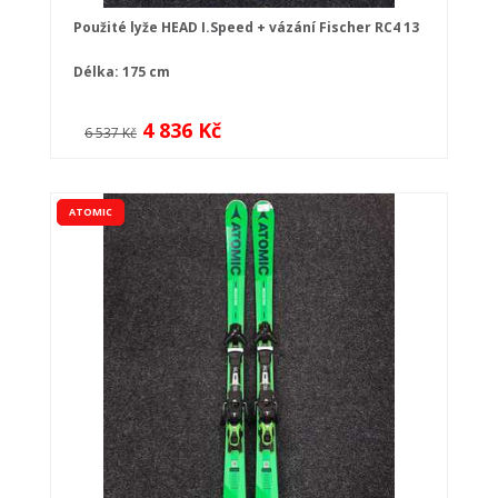
Použité lyže HEAD I.Speed + vázání Fischer RC4 13
Délka: 175 cm
4 836 Kč
6 537 Kč
ATOMIC