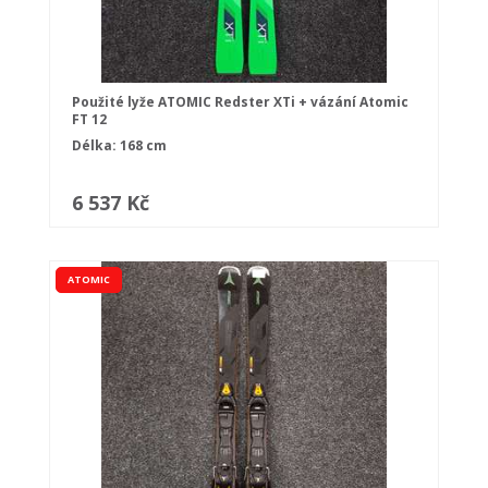
Použité lyže ATOMIC Redster XTi + vázání Atomic
FT 12
Délka: 168 cm
6 537 Kč
ATOMIC