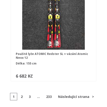
Použité lyže ATOMIC Redster SL + vázání Atomic
Neox 12
Délka: 155 cm
6 682 Kč
1
2
3
...
233
Následující strana
>