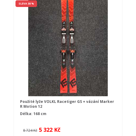
SLEVA 38 %
Použité lyže VOLKL Racetiger GS + vázání Marker
R Motion 12
Délka: 168 cm
5 322 Kč
8 724 Kč