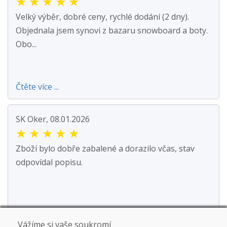
★
★
★
★
★
Velký výběr, dobré ceny, rychlé dodání (2 dny).
Objednala jsem synovi z bazaru snowboard a boty.
Obo...
Čtěte více ...
SK Oker, 08.01.2026
★
★
★
★
★
Zboží bylo dobře zabalené a dorazilo včas, stav
odpovídal popisu.
Vážíme si vaše soukromí