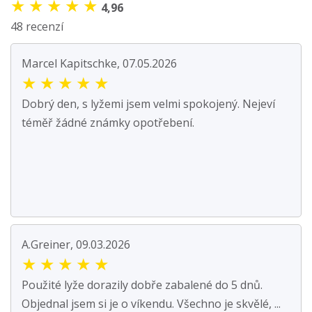
★
★
★
★
★
4,96
48 recenzí
Marcel Kapitschke, 07.05.2026
★
★
★
★
★
Dobrý den, s lyžemi jsem velmi spokojený. Nejeví
téměř žádné známky opotřebení.
A.Greiner, 09.03.2026
★
★
★
★
★
Použité lyže dorazily dobře zabalené do 5 dnů.
Objednal jsem si je o víkendu. Všechno je skvělé, ...