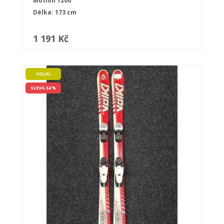
Motion 1200
Délka: 173 cm
1 191 Kč
VOLKL
SLEVA 34 %