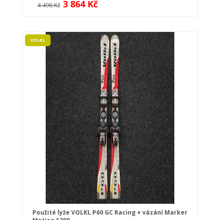
3 864 Kč
4 496 Kč
VOLKL
Použité lyže VOLKL P60 GC Racing + vázání Marker