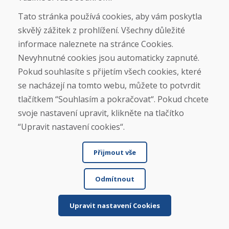
Tato stránka používá cookies, aby vám poskytla
Jürgen Reinhard , 17.12.2025
skvělý zážitek z prohlížení. Všechny důležité
★
★
★
★
★
informace naleznete na stránce Cookies.
Objednali jsme si pár použitých lyží a obdrželi jsme
Nevyhnutné cookies jsou automaticky zapnuté.
je do čtyř pracovních dnů. Lyže jsou použité...
Pokud souhlasíte s přijetím všech cookies, které
se nacházejí na tomto webu, můžete to potvrdit
tlačítkem “Souhlasím a pokračovat“. Pokud chcete
svoje nastavení upravit, klikněte na tlačítko
Čtěte více ...
“Upravit nastavení cookies“.
Přijmout vše
Zobrazit více recenzí >
Odmítnout
Napsat recenzi
Upravit nastavení Cookies
★
★
★
★
★