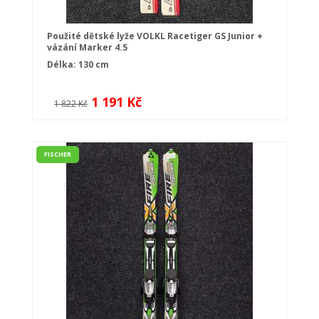
Použité dětské lyže VOLKL Racetiger GS Junior +
vázání Marker 4.5
Délka: 130 cm
1 191 Kč
1 822 Kč
FISCHER