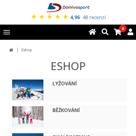
★
★
★
★
★
4,96
48 recenzí
0
Toggle
navigation
Eshop
ESHOP
LYŽOVÁNÍ
BĚŽKOVÁNÍ