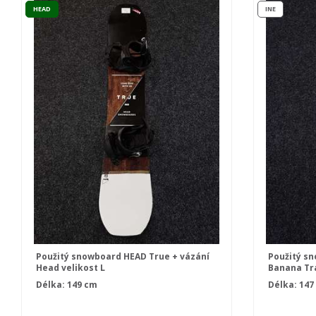
HEAD
INE
Použitý snowboard HEAD True + vázání
Použitý sn
Head velikost L
Banana Tra
velikost S
Délka: 149 cm
Délka: 147