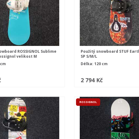
nowboard ROSSIGNOL Sublime
Použitý snowboard STUF Eart
ossignol velikost M
SP S/M/L
 cm
Délka: 120 cm
č
2 794 Kč
ROSSIGNOL