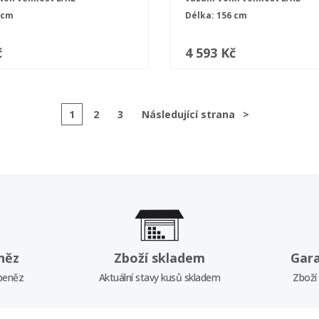
 cm
Délka: 156 cm
č
4 593 Kč
1
2
3
Následující strana
>
něz
Zboží skladem
Gar
 peněz
Aktuální stavy kusů skladem
Zboží