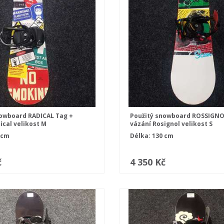
nowboard RADICAL Tag +
Použitý snowboard ROSSIGNO
ical velikost M
vázání Rosignol velikost S
 cm
Délka: 130 cm
č
4 350 Kč