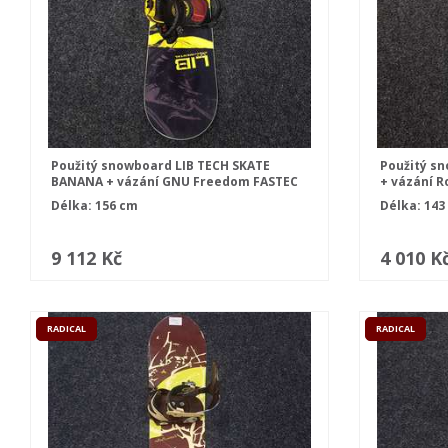
Použitý snowboard LIB TECH SKATE
Použitý s
BANANA + vázání GNU Freedom FASTEC
+ vázání R
velikost L
Délka: 156 cm
Délka: 143
9 112 Kč
4 010 K
RADICAL
RADICAL