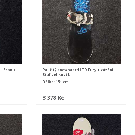
L Scan +
Použitý snowboard LTD Fury + vázání
Stuf velikost L
Délka: 151 cm
3 378 Kč