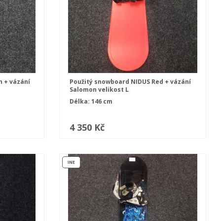
h + vázání
Použitý snowboard NIDUS Red + vázání
Salomon velikost L
Délka: 146 cm
4 350 Kč
INE