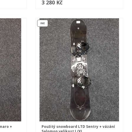
3 280 Kč
INE
maro +
Použitý snowboard LTD Sentry + vázání
Salomon velikost L/XL