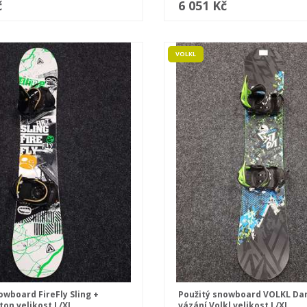
č
6 051 Kč
VOLKL
owboard FireFly Sling +
Použitý snowboard VOLKL Da
ton velikost L/XL
vázání Volkl velikost L/XL