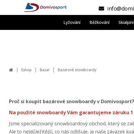
info@domi
Lyžování
Běžkování
Skialpi
Eshop
Bazar
Bazarové snowboardy
Proč si koupit bazárové snowboardy v Domivosport
Na použité snowboardy Vám garantujeme záruku 1
Jsme specializovaný snowboardový obchod, který se zab
Ale to nejdůležitější, co nás odlišuje, je naše závaze