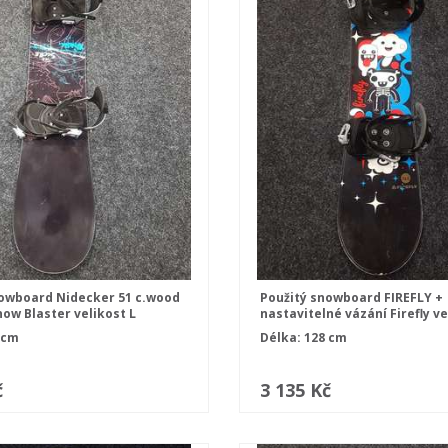
nowboard Nidecker 51 c.wood
Použitý snowboard FIREFLY +
now Blaster velikost L
nastavitelné vázání Firefly ve
S/M/L
 cm
Délka: 128 cm
č
3 135 Kč