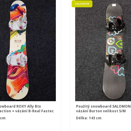
SALOMON
owboard ROXY Ally Btx
Použitý snowboard SALOMON 
ction + vázání B-Real Fastec
vázání Burton velikost S/M
 cm
Délka: 143 cm