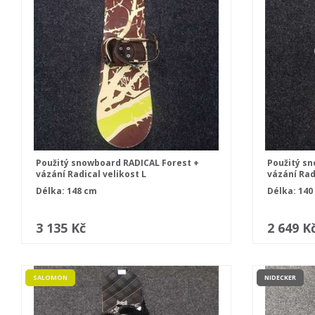
Použitý snowboard RADICAL Forest +
Použitý s
vázání Radical velikost L
vázání Rad
Délka: 148 cm
Délka: 140
3 135 Kč
2 649 K
SALOMON
NIDECKER