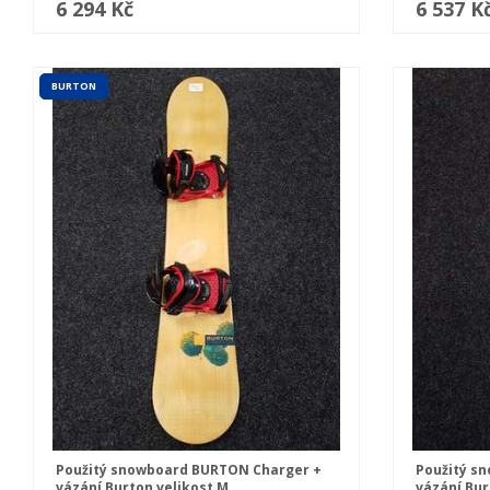
6 294 Kč
6 537 K
BURTON
Použitý snowboard BURTON Charger +
Použitý sn
vázání Burton velikost M
vázání Bur