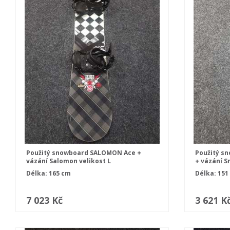
Použitý snowboard SALOMON Ace +
Použitý s
vázání Salomon velikost L
+ vázání S
Délka: 165 cm
Délka: 151
7 023 Kč
3 621 K