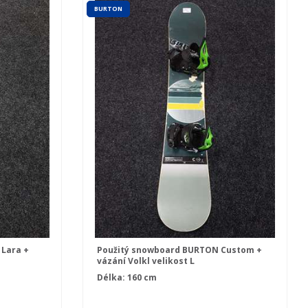
BURTON
Lara +
Použitý snowboard BURTON Custom +
vázání Volkl velikost L
Délka: 160 cm