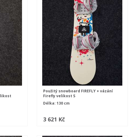
Použitý snowboard FIREFLY + vázání
likost
Firefly velikost S
Délka: 130 cm
3 621 Kč