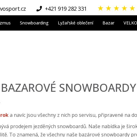
★
★
★
★
★
vosport.cz
+421 919 282 331
nizmus
Snowboarding
Lyžařské oblečení
Bazar
VELK
BAZAROVÉ SNOWBOARDY
?
 rok
a navíc jsou všechny z nich po servisu, připravené na d
ývá prodejem jezděných snowboardů. Naše nabídka je široká
k kvalitě. To znamená, že všechny naše bazárové snowboardy 