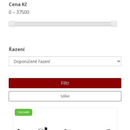
Cena Kč
0
–
37500
Řazení
Filtr
Sdílet
FISCHER