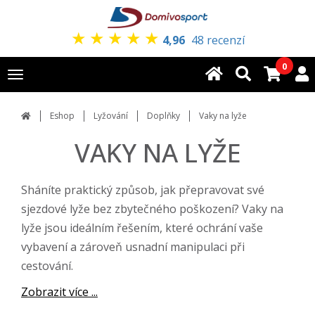
★
★
★
★
★
4,96
48 recenzí
0
Toggle
navigation
Eshop
Lyžování
Doplňky
Vaky na lyže
VAKY NA LYŽE
Sháníte praktický způsob, jak přepravovat své
sjezdové lyže bez zbytečného poškození? Vaky na
lyže jsou ideálním řešením, které ochrání vaše
vybavení a zároveň usnadní manipulaci při
cestování.
Zobrazit více ...