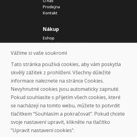
O nás
Prodejna
Kontakt
Nákup
Eshop
Jak posíláme elektrokola
Obchodní podmínky
Vážíme si vaše soukromí
Doprava
Platba
Tato stránka používá cookies, aby vám poskytla
Reklamace
skvělý zážitek z prohlížení. Všechny důležité
Vrácení a výměna zboží
informace naleznete na stránce Cookies.
Ochrana osobních údajů
Cookies
Nevyhnutné cookies jsou automaticky zapnuté.
Pokud souhlasíte s přijetím všech cookies, které
Sociální sítě
se nacházejí na tomto webu, můžete to potvrdit
tlačítkem “Souhlasím a pokračovat“. Pokud chcete
svoje nastavení upravit, klikněte na tlačítko
“Upravit nastavení cookies“.