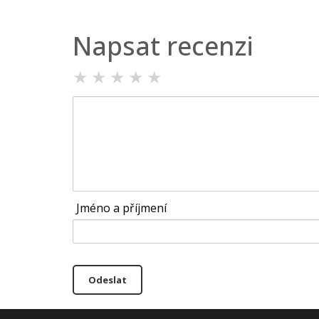
Napsat recenzi
★
★
★
★
★
Jméno a příjmení
Odeslat