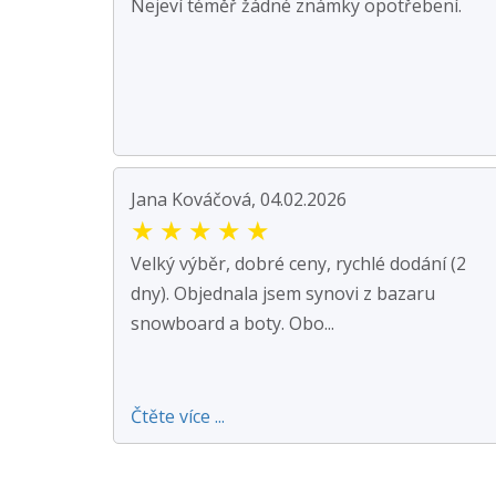
Nejeví téměř žádné známky opotřebení.
Jana Kováčová, 04.02.2026
★
★
★
★
★
Velký výběr, dobré ceny, rychlé dodání (2
dny). Objednala jsem synovi z bazaru
snowboard a boty. Obo...
Čtěte více ...