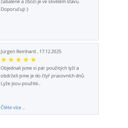
zabalené a zboží je ve skvělém stavu.
Doporučuji :)
Jürgen Reinhard , 17.12.2025
★
★
★
★
★
Objednali jsme si pár použitých lyží a
obdrželi jsme je do čtyř pracovních dnů.
Lyže jsou použité...
Čtěte více ...