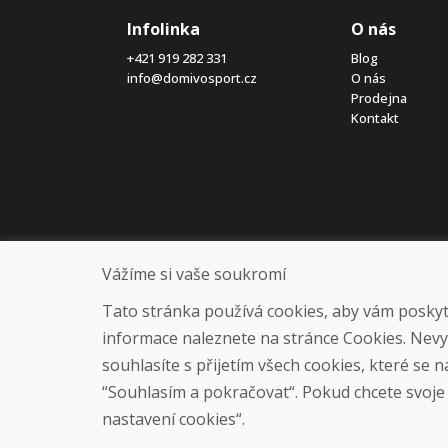
Infolinka
O nás
+421 919 282 331
Blog
info@domivosport.cz
O nás
Prodejna
Kontakt
Vážíme si vaše soukromí
Tato stránka používá cookies, aby vám poskytla
informace naleznete na stránce Cookies. Nev
souhlasíte s přijetím všech cookies, které se 
“Souhlasím a pokračovat“. Pokud chcete svoje n
nastavení cookies“.