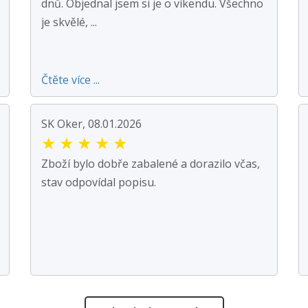
dnů. Objednal jsem si je o víkendu. Všechno
je skvělé, ...
Čtěte více ...
SK Oker, 08.01.2026
★
★
★
★
★
Zboží bylo dobře zabalené a dorazilo včas,
stav odpovídal popisu.