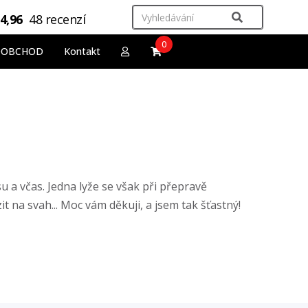
4,96
48 recenzí
0
OOBCHOD
Kontakt
u a včas. Jedna lyže se však při přepravě
 na svah... Moc vám děkuji, a jsem tak šťastný!