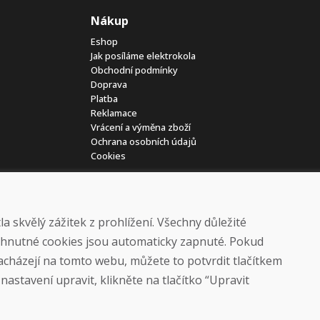
Nákup
Eshop
Jak posíláme elektrokola
Obchodní podmínky
Doprava
Platba
Reklamace
Vrácení a výměna zboží
Ochrana osobních údajů
Cookies
 skvělý zážitek z prohlížení. Všechny důležité
yhnutné cookies jsou automaticky zapnuté. Pokud
nacházejí na tomto webu, můžete to potvrdit tlačítkem
© DOMIVOSPORT 2026, všechna práva vyhrazena
astavení upravit, klikněte na tlačítko “Upravit
DUFEKSOFT
-
tvorba webových stránek
,
tvorba eshopů