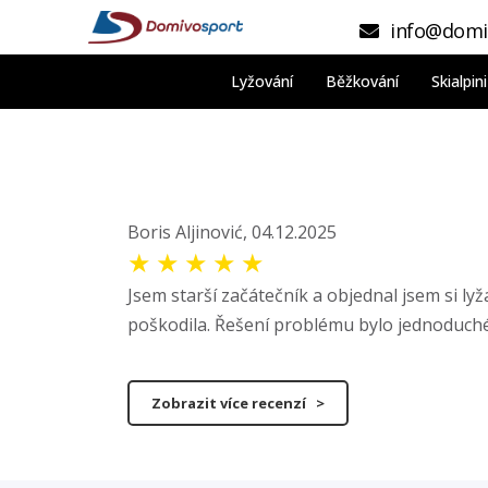
info@domi
Lyžování
Běžkování
Skialpi
Boris Aljinović, 04.12.2025
★
★
★
★
★
Jsem starší začátečník a objednal jsem si ly
poškodila. Řešení problému bylo jednoduché, 
Zobrazit více recenzí >