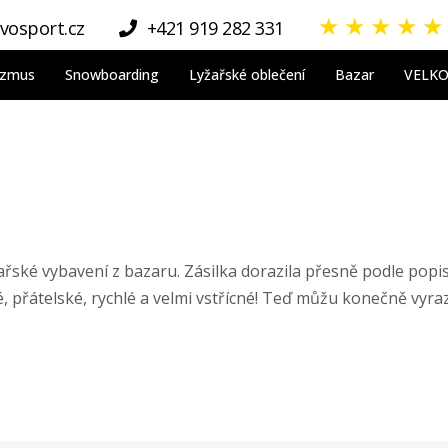
★
★
★
★
★
vosport.cz
+421 919 282 331
nizmus
Snowboarding
Lyžařské oblečení
Bazar
VELK
žařské vybavení z bazaru. Zásilka dorazila přesně podle popis
přátelské, rychlé a velmi vstřícné! Teď můžu konečně vyrazit