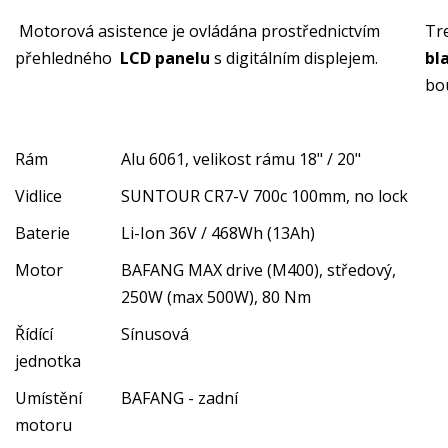
Motorová asistence je ovládána prostřednictvím
Tr
přehledného
LCD panelu
s digitálním displejem.
bl
bo
Rám
Alu 6061, velikost rámu 18" / 20"
Vidlice
SUNTOUR CR7-V 700c 100mm, no lock
Baterie
Li-Ion 36V / 468Wh (13Ah)
Motor
BAFANG MAX drive (M400), středový,
250W (max 500W), 80 Nm
Řídící
Sínusová
jednotka
Umístění
BAFANG - zadní
motoru