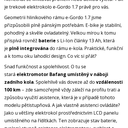
je trekové elektrokolo e-Gordo 1.7 právě pro vás.
Geometrii hliníkového rámu e-Gordo 1.7 jsme
přizpůsobili plně pánským potřebám. E-bike je stabilní,
pohodlný a skvěle ovladatelný. Velkou mírou k tomu
přispívá rovněž
baterie
s Li-Ion články 13 Ah, která
je
plně integrována
do rámu e-kola. Praktické, funkční
a k tomu oku lahodící design. Co víc si přát?
Snad funkčnost a spolehlivost. O tu se
stará
elektromotor Bafang umístěný v náboji
zadního kola
. Spolehlivě vás doveze až do
vzdálenosti
100 km
– zde samozřejmě vždy záleží na profilu trati a
způsobu využití asistence, která je v případě tohoto
modelu pětistupňová. A jak vlastně asistenci ovládáte?
Jako u většiny elektrokol prostřednictvím LCD panelu
umístěného na řídítkách. Ten zobrazuje stav baterie,