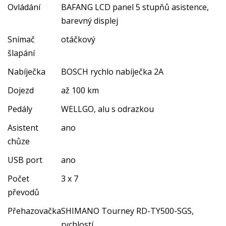
Ovládání
BAFANG LCD panel 5 stupňů asistence,
barevný displej
Snímač
otáčkový
šlapání
Nabíječka
BOSCH rychlo nabíječka 2A
Dojezd
až 100 km
Pedály
WELLGO, alu s odrazkou
Asistent
ano
chůze
USB port
ano
Počet
3 x 7
převodů
Přehazovačka
SHIMANO Tourney RD-TY500-SGS,
rychlostí