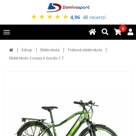
★
★
★
★
★
4,96
48 recenzí
0
Toggle
navigation
Eshop
Elektrokola
Treková elektrokola
Elektrokolo Crussis e-Gordo 1.7