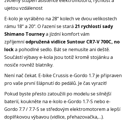
zvolený stupeň asistence elektromotoru, rychlost a
ujetou vzdálenost
E-kolo je vyráběno na 28“ kolech ve dvou velikostech
rámu 18“ a 20“. O řazení se stará
21 rychlostí sady
Shimano Tourney
a jízdní komfort vám
zpříjemní
odpružená vidlice
Suntour CR7-V 700C, no
lock
a pohodlné sedlo. Bát se nemusíte ani deště.
Součástí výbavy e-kola jsou totiž kromě stojánku a
nosiče rovněž blatníky.
Není nač čekat. E-bike Crussis e-Gordo 1.7 je připraven
pro vaše první šlápnutí do pedálů. Je čas vyrazit!
Pokud byste přesto zatoužili po modelu se silnější
baterií, koukněte na e-kolo e-Gordo 1.7-S nebo e-
Gordo 7.7 / 7.7-S se středovým elektromotorem a lepší
doplňkovou výbavou (vidlice, přehazovačka,…).