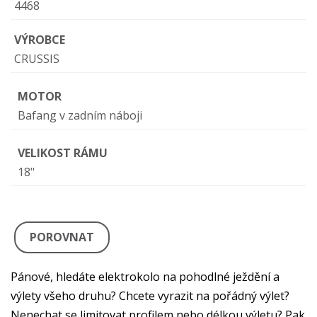
4468
VÝROBCE
CRUSSIS
MOTOR
Bafang v zadním náboji
VELIKOST RÁMU
18"
POROVNAT
Pánové, hledáte elektrokolo na pohodlné ježdění a
výlety všeho druhu? Chcete vyrazit na pořádný výlet?
Nenechat se limitovat profilem nebo délkou výletu? Pak