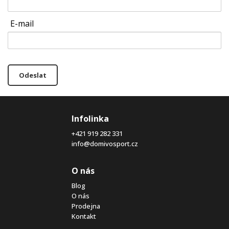
E-mail
Odeslat
Infolinka
+421 919 282 331
info@domivosport.cz
O nás
Blog
O nás
Prodejna
Kontakt