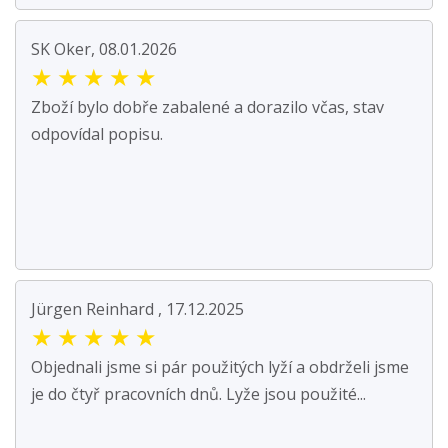
SK Oker, 08.01.2026
★
★
★
★
★
Zboží bylo dobře zabalené a dorazilo včas, stav
odpovídal popisu.
Jürgen Reinhard , 17.12.2025
★
★
★
★
★
Objednali jsme si pár použitých lyží a obdrželi jsme
je do čtyř pracovních dnů. Lyže jsou použité...