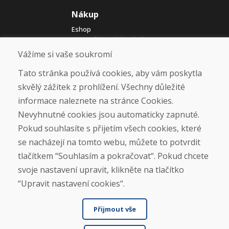
Nákup
Eshop
Jak posíláme elektrokola
Obchodní podmínky
Vážíme si vaše soukromí
Doprava
Platba
Tato stránka používá cookies, aby vám poskytla
Reklamace
skvělý zážitek z prohlížení. Všechny důležité
Vrácení a výměna zboží
informace naleznete na stránce Cookies.
Ochrana osobních údajů
Cookies
Nevyhnutné cookies jsou automaticky zapnuté.
Pokud souhlasíte s přijetím všech cookies, které
Sociální sítě
se nacházejí na tomto webu, můžete to potvrdit
tlačítkem “Souhlasím a pokračovat“. Pokud chcete
svoje nastavení upravit, klikněte na tlačítko
“Upravit nastavení cookies“.
Přijmout vše