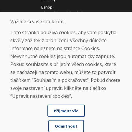
Eshop
Jak posíláme elektrokola
Obchodní podmínky
Vážíme si vaše soukromí
Doprava
Platba
Tato stránka používá cookies, aby vám poskytla
Reklamace
skvělý zážitek z prohlížení. Všechny důležité
Vrácení a výměna zboží
informace naleznete na stránce Cookies.
Ochrana osobních údajů
Cookies
Nevyhnutné cookies jsou automaticky zapnuté.
Pokud souhlasíte s přijetím všech cookies, které
Sociální sítě
se nacházejí na tomto webu, můžete to potvrdit
tlačítkem “Souhlasím a pokračovat“. Pokud chcete
svoje nastavení upravit, klikněte na tlačítko
“Upravit nastavení cookies“.
Přijmout vše
Odmítnout