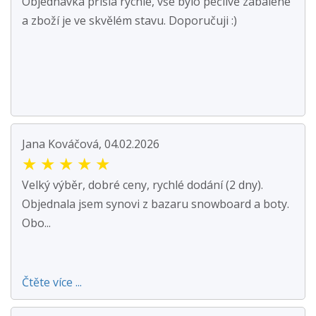
Objednávka přišla rychle, vše bylo pečlivě zabalené
a zboží je ve skvělém stavu. Doporučuji :)
Jana Kováčová, 04.02.2026
★
★
★
★
★
Velký výběr, dobré ceny, rychlé dodání (2 dny).
Objednala jsem synovi z bazaru snowboard a boty.
Obo...
Čtěte více ...