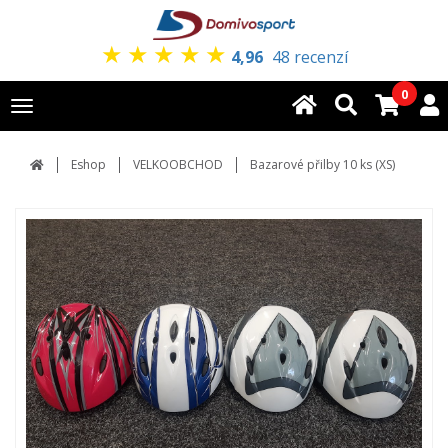
★
★
★
★
★
4,96
48 recenzí
0
Toggle
navigation
Eshop
VELKOOBCHOD
Bazarové přilby 10 ks (XS)