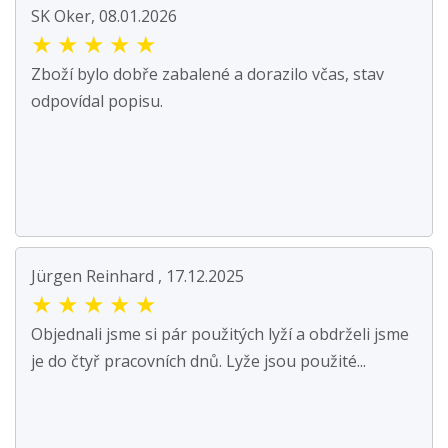
SK Oker, 08.01.2026
★
★
★
★
★
Zboží bylo dobře zabalené a dorazilo včas, stav
odpovídal popisu.
Jürgen Reinhard , 17.12.2025
★
★
★
★
★
Objednali jsme si pár použitých lyží a obdrželi jsme
je do čtyř pracovních dnů. Lyže jsou použité...