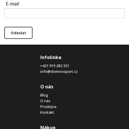
E-mail
Odeslat
Infolinka
+421 919 282 331
info@domivosport.cz
O nás
Blog
O nás
Prodejna
Kontakt
Nákup