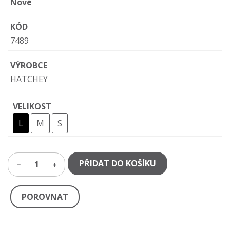
Nové
KÓD
7489
VÝROBCE
HATCHEY
VELIKOST
L
M
S
PŘIDAT DO KOŠÍKU
1
POROVNAT