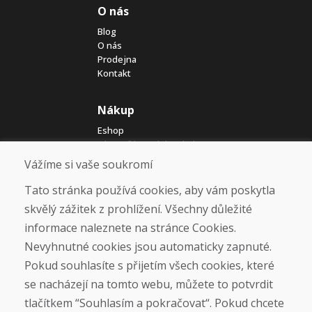
O nás
Blog
O nás
Prodejna
Kontakt
Nákup
Eshop
Jak posíláme elektrokola
Obchodní podmínky
Vážíme si vaše soukromí
Doprava
Platba
Tato stránka používá cookies, aby vám poskytla
Reklamace
skvělý zážitek z prohlížení. Všechny důležité
Vrácení a výměna zboží
informace naleznete na stránce Cookies.
Ochrana osobních údajů
Cookies
Nevyhnutné cookies jsou automaticky zapnuté.
Pokud souhlasíte s přijetím všech cookies, které
Sociální sítě
se nacházejí na tomto webu, můžete to potvrdit
tlačítkem “Souhlasím a pokračovat“. Pokud chcete