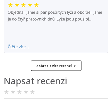
★
★
★
★
★
Objednali jsme si pár použitých lyží a obdrželi jsme
je do čtyř pracovních dnů. Lyže jsou použité...
Čtěte více ...
Zobrazit více recenzí >
Napsat recenzi
★
★
★
★
★