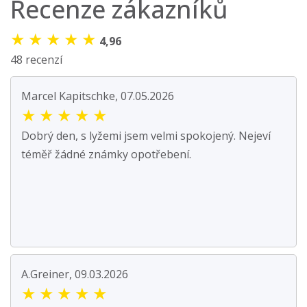
Recenze zákazníků
★
★
★
★
★
4,96
48 recenzí
Marcel Kapitschke, 07.05.2026
★
★
★
★
★
Dobrý den, s lyžemi jsem velmi spokojený. Nejeví
téměř žádné známky opotřebení.
A.Greiner, 09.03.2026
★
★
★
★
★