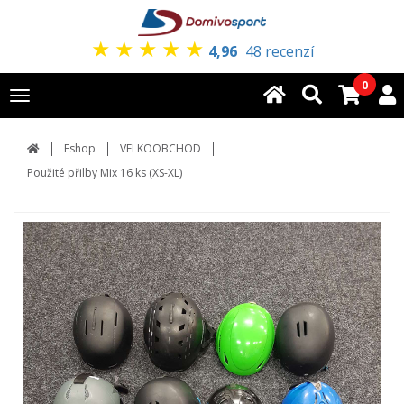
★
★
★
★
★
4,96
48 recenzí
0
Toggle
navigation
Eshop
VELKOOBCHOD
Použité přilby Mix 16 ks (XS-XL)